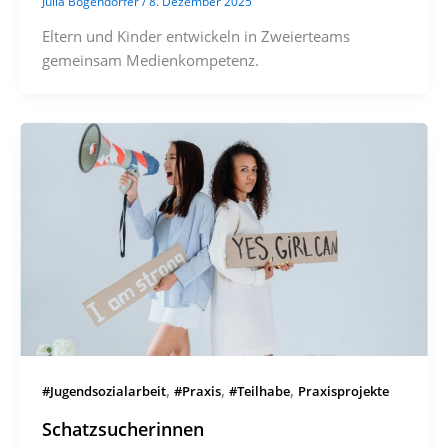
Julia Bogendörfer
/
8. Dezember 2025
Eltern und Kinder entwickeln in Zweierteams
gemeinsam Medienkompetenz.
,
,
,
#Jugendsozialarbeit
#Praxis
#Teilhabe
Praxisprojekte
Schatzsucherinnen