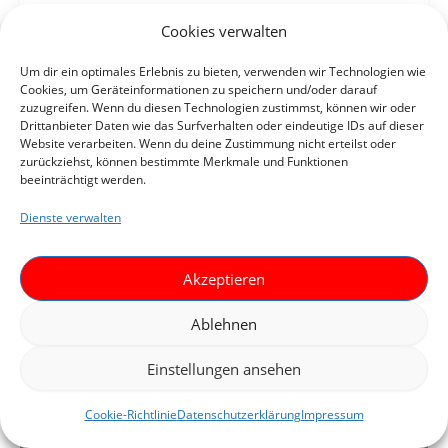
,
,
,
#Jugendsozialarbeit
#Medienpädagogik
#Praxis
Cookies verwalten
Startseite
Um dir ein optimales Erlebnis zu bieten, verwenden wir Technologien wie
Online-Seminar „Künstliche Intelligenz
Cookies, um Geräteinformationen zu speichern und/oder darauf
zuzugreifen. Wenn du diesen Technologien zustimmst, können wir oder
verstehen und vermitteln:
Drittanbieter Daten wie das Surfverhalten oder eindeutige IDs auf dieser
Medienpädagogische Ansätze für die
Website verarbeiten. Wenn du deine Zustimmung nicht erteilst oder
Praxis“ | 2024
zurückziehst, können bestimmte Merkmale und Funktionen
beeinträchtigt werden.
Julia Bogendörfer
/
9. Oktober 2024
Dienste verwalten
Serkan Ünsal gibt einen Einblick in zentrale Inhalte
zur KI-Vermittlung und diskutiert daraus
Akzeptieren
entstehende Fragestellungen für die
Medienpädagogik.
Ablehnen
Einstellungen ansehen
Cookie-Richtlinie
Datenschutzerklärung
Impressum