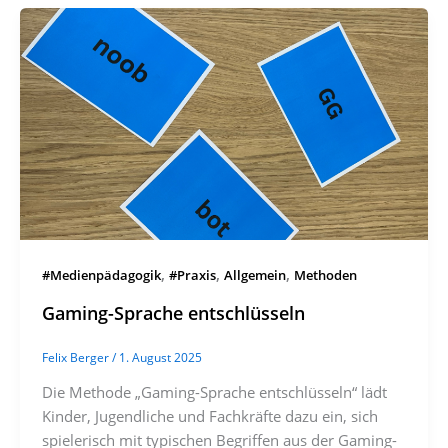
,
,
,
#Medienpädagogik
#Praxis
Allgemein
Methoden
Gaming-Sprache entschlüsseln
Felix Berger
/
1. August 2025
Die Methode „Gaming-Sprache entschlüsseln“ lädt
Kinder, Jugendliche und Fachkräfte dazu ein, sich
spielerisch mit typischen Begriffen aus der Gaming-