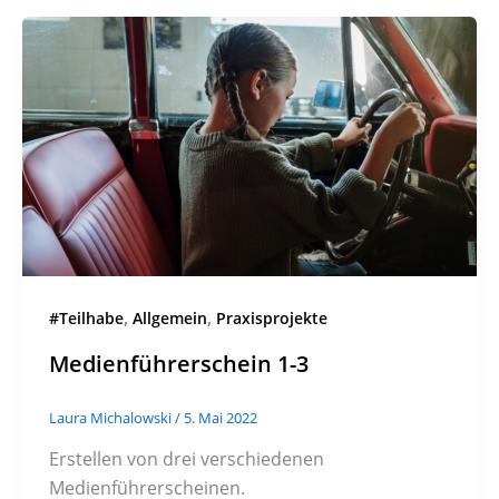
,
,
#Teilhabe
Allgemein
Praxisprojekte
Medienführerschein 1-3
Laura Michalowski
/
5. Mai 2022
Erstellen von drei verschiedenen
Medienführerscheinen.