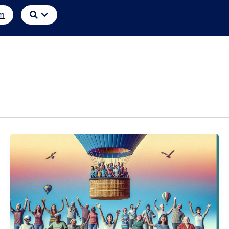
Öffne
m