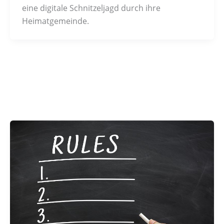
eine digitale Schnitzeljagd durch ihre
Heimatgemeinde.