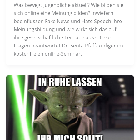
Was bewegt Jugendliche aktuell? Wie bilden sie
sich online eine Meinung bilden? Inwiefern
beeinflussen Fake News und Hate Speech ihre
Meinungsbildung und wie wirkt sich das auf
ihre gesellschaftliche Teilhabe aus? Diese
Fragen beantwortet Dr. Senta Pfaff-Rüdiger im
kostenfreien online-Seminar.