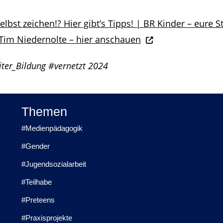
bst zeichen!? Hier gibt’s Tipps! | BR Kinder – eure St
Tim Niedernolte – hier anschauen
iter_Bildung #vernetzt 2024
Themen
#Medienpädagogik
#Gender
#Jugendsozialarbeit
#Teilhabe
#Preteens
#Praxisprojekte