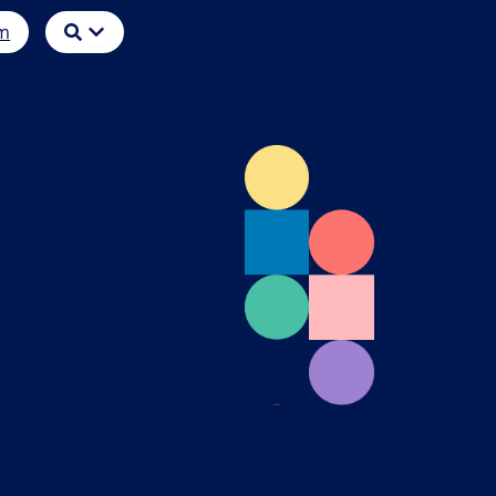
Öffne
m