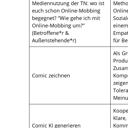
Mediennutzung der TN: wo ist
Metho
euch schon Online-Mobbing
Onlin
begegnet? “Wie gehe ich mit
Sozial
Online-Mobbing um?”
einem
(Betroffene*r &
Empat
Außenstehende*r)
für B
Als G
Produ
Zusam
Comic zeichnen
Kompr
zeige
Toler
Mein
Koope
Klare,
Comic KI generieren
Kommu