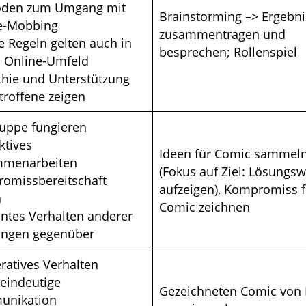
den zum Umgang mit
Brainstorming –> Ergebn
e-Mobbing
zusammentragen und
e Regeln gelten auch in
besprechen; Rollenspiel
 Online-Umfeld
hie und Unterstützung
etroffene zeigen
ruppe fungieren
ktives
Ideen für Comic sammel
menarbeiten
(Fokus auf Ziel: Lösungs
omissbereitschaft
aufzeigen), Kompromiss f
n
Comic zeichnen
antes Verhalten anderer
ungen gegenüber
ratives Verhalten
 eindeutige
Gezeichneten Comic von 
nikation