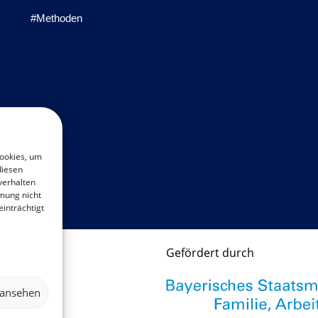
#Methoden
Cookies, um
diesen
verhalten
mung nicht
inträchtigt
Gefördert durch
 ansehen