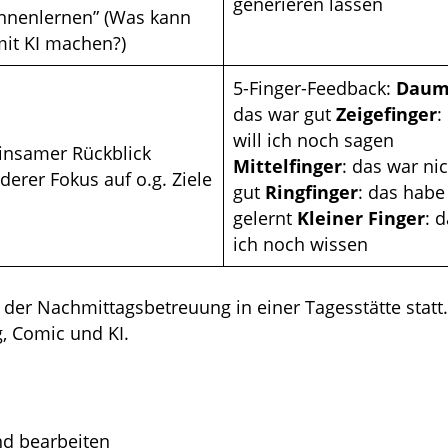
generieren lassen
ennenlernen” (Was kann
it KI machen?)
5-Finger-Feedback:
Daum
das war gut
Zeigefinger
:
will ich noch sagen
nsamer Rückblick
Mittelfinger
: das war ni
erer Fokus auf o.g. Ziele
gut
Ringfinger
: das habe
gelernt
Kleiner Finger
: d
ich noch wissen
der Nachmittagsbetreuung in einer Tagesstätte stat
 Comic und KI.
nd bearbeiten