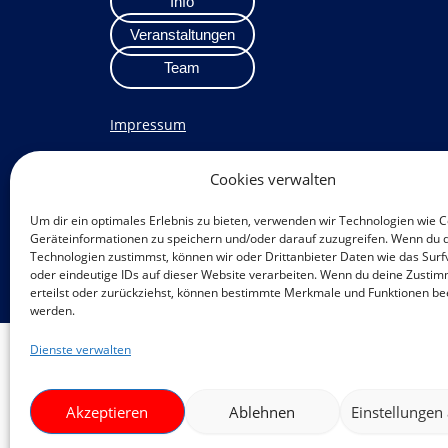
Info
Veranstaltungen
Team
Impressum
Datenschutzerklärung
Cookies verwalten
Datenschutz Veranstaltungen
Cookie-Richtlinie (EU)
Um dir ein optimales Erlebnis zu bieten, verwenden wir Technologien wie 
Geräteinformationen zu speichern und/oder darauf zuzugreifen. Wenn du 
F
I
Technologien zustimmst, können wir oder Drittanbieter Daten wie das Surf
oder eindeutige IDs auf dieser Website verarbeiten. Wenn du deine Zustim
a
n
erteilst oder zurückziehst, können bestimmte Merkmale und Funktionen bee
c
s
werden.
e
t
Dienste verwalten
Ein Projekt des
b
a
o
g
Akzeptieren
Ablehnen
Einstellungen