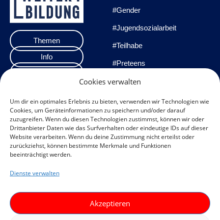
#Gender
#Jugendsozialarbeit
Themen
#Teilhabe
Info
#Preteens
Veranstaltungen
Cookies verwalten
#Praxisprojekte
Team
#Methoden
Um dir ein optimales Erlebnis zu bieten, verwenden wir Technologien wie
Cookies, um Geräteinformationen zu speichern und/oder darauf
Impressum
zuzugreifen. Wenn du diesen Technologien zustimmst, können wir oder
Drittanbieter Daten wie das Surfverhalten oder eindeutige IDs auf dieser
Datenschutzerklärung
Website verarbeiten. Wenn du deine Zustimmung nicht erteilst oder
zurückziehst, können bestimmte Merkmale und Funktionen
Datenschutz
beeinträchtigt werden.
Veranstaltungen
Dienste verwalten
Cookie-Richtlinie (EU)
F
I
Akzeptieren
a
n