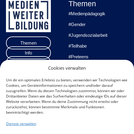
Themen
#Medienpädagogik
#Gender
#Jugendsozialarbeit
Themen
#Teilhabe
Info
#Preteens
Veranstaltungen
#Praxisprojekte
Cookies verwalten
Team
#Methoden
Um dir ein optimales Erlebnis zu bieten, verwenden wir Technologien wie
Cookies, um Geräteinformationen zu speichern und/oder darauf
Impressum
zuzugreifen. Wenn du diesen Technologien zustimmst, können wir oder
Drittanbieter Daten wie das Surfverhalten oder eindeutige IDs auf dieser
Datenschutzerklärung
Website verarbeiten. Wenn du deine Zustimmung nicht erteilst oder
zurückziehst, können bestimmte Merkmale und Funktionen
Datenschutz
beeinträchtigt werden.
Veranstaltungen
Dienste verwalten
Cookie-Richtlinie (EU)