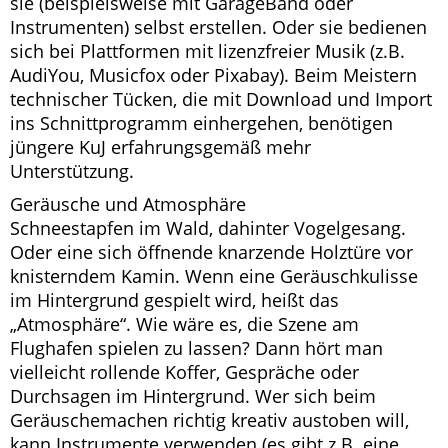
sie (beispielsweise mit GarageBand oder
Instrumenten) selbst erstellen. Oder sie bedienen
sich bei Plattformen mit lizenzfreier Musik (z.B.
AudiYou, Musicfox oder Pixabay). Beim Meistern
technischer Tücken, die mit Download und Import
ins Schnittprogramm einhergehen, benötigen
jüngere KuJ erfahrungsgemäß mehr
Unterstützung.
Geräusche und Atmosphäre
Schneestapfen im Wald, dahinter Vogelgesang.
Oder eine sich öffnende knarzende Holztüre vor
knisterndem Kamin. Wenn eine Geräuschkulisse
im Hintergrund gespielt wird, heißt das
„Atmosphäre“. Wie wäre es, die Szene am
Flughafen spielen zu lassen? Dann hört man
vielleicht rollende Koffer, Gespräche oder
Durchsagen im Hintergrund. Wer sich beim
Geräuschemachen richtig kreativ austoben will,
kann Instrumente verwenden (es gibt z.B. eine