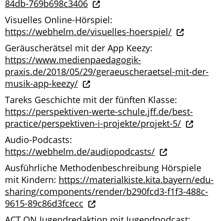
84db-769b698c3406
Visuelles Online-Hörspiel:
https://webhelm.de/visuelles-hoerspiel/
Geräuscherätsel mit der App Keezy:
https://www.medienpaedagogik-
praxis.de/2018/05/29/geraeuscheraetsel-mit-der-
musik-app-keezy/
Tareks Geschichte mit der fünften Klasse:
https://perspektiven-werte-schule.jff.de/best-
practice/perspektiven-i-projekte/projekt-5/
Audio-Podcasts:
https://webhelm.de/audiopodcasts/
Ausführliche Methodenbeschreibung Hörspiele
mit Kindern:
https://materialkiste.kita.bayern/edu-
sharing/components/render/b290fcd3-f1f3-488c-
9615-89c86d3fcecc
ACT ON Jugendredaktion mit Jugendpodcast: