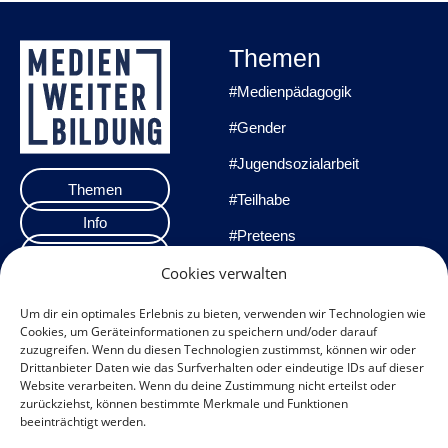
Themen
#Medienpädagogik
#Gender
#Jugendsozialarbeit
Themen
#Teilhabe
Info
#Preteens
Veranstaltungen
#Praxisprojekte
Cookies verwalten
Team
#Methoden
Um dir ein optimales Erlebnis zu bieten, verwenden wir Technologien wie
Cookies, um Geräteinformationen zu speichern und/oder darauf
Impressum
zuzugreifen. Wenn du diesen Technologien zustimmst, können wir oder
Drittanbieter Daten wie das Surfverhalten oder eindeutige IDs auf dieser
Datenschutzerklärung
Website verarbeiten. Wenn du deine Zustimmung nicht erteilst oder
zurückziehst, können bestimmte Merkmale und Funktionen
Datenschutz
beeinträchtigt werden.
Veranstaltungen