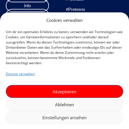
Info
#Preteens
Veranstaltungen
#Praxisprojekte
Cookies verwalten
Team
#Methoden
Um dir ein optimales Erlebnis zu bieten, verwenden wir Technologien wie
Cookies, um Geräteinformationen zu speichern und/oder darauf
Impressum
zuzugreifen. Wenn du diesen Technologien zustimmst, können wir oder
Drittanbieter Daten wie das Surfverhalten oder eindeutige IDs auf dieser
Datenschutzerklärung
Website verarbeiten. Wenn du deine Zustimmung nicht erteilst oder
zurückziehst, können bestimmte Merkmale und Funktionen
Datenschutz
beeinträchtigt werden.
Veranstaltungen
Dienste verwalten
Cookie-Richtlinie (EU)
F
I
Akzeptieren
a
n
c
s
Ablehnen
e
t
Einstellungen ansehen
Ein Projekt des
Gefördert durch
b
a