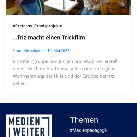
,
#Preteens
Praxisprojekte
…friz macht einen Trickfilm
Laura Michalowski
/
19. Mai 2023
Eine Kleingruppe von Jungen und Mädchen erstellt
einen Trickfilm. Als Thema soll es um ihre eigene
Wahrnehmung der Hilfe und der Gruppe bei friz
gehen.
Themen
#Medienpädagogik