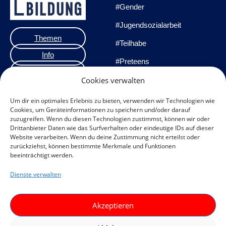
#Gender
#Jugendsozialarbeit
Themen
#Teilhabe
Info
#Preteens
Veranstaltungen
#Praxisprojekte
Cookies verwalten
Team
#Methoden
Um dir ein optimales Erlebnis zu bieten, verwenden wir Technologien wie
Cookies, um Geräteinformationen zu speichern und/oder darauf
Impressum
zuzugreifen. Wenn du diesen Technologien zustimmst, können wir oder
Drittanbieter Daten wie das Surfverhalten oder eindeutige IDs auf dieser
Datenschutzerklärung
Website verarbeiten. Wenn du deine Zustimmung nicht erteilst oder
zurückziehst, können bestimmte Merkmale und Funktionen
Datenschutz
beeinträchtigt werden.
Veranstaltungen
Dienste verwalten
Cookie-Richtlinie (EU)
F
I
Akzeptieren
a
n