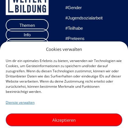
#Gender
#Jugendsozialarbeit
Themen
#Teilhabe
Info
#Preteens
Veranstaltungen
#Praxisprojekte
Cookies verwalten
Team
#Methoden
Um dir ein optimales Erlebnis zu bieten, verwenden wir Technologien wie
Cookies, um Geräteinformationen zu speichern und/oder darauf
Impressum
zuzugreifen. Wenn du diesen Technologien zustimmst, können wir oder
Drittanbieter Daten wie das Surfverhalten oder eindeutige IDs auf dieser
Datenschutzerklärung
Website verarbeiten. Wenn du deine Zustimmung nicht erteilst oder
zurückziehst, können bestimmte Merkmale und Funktionen
Datenschutz
beeinträchtigt werden.
Veranstaltungen
Dienste verwalten
Cookie-Richtlinie (EU)
F
I
Akzeptieren
a
n