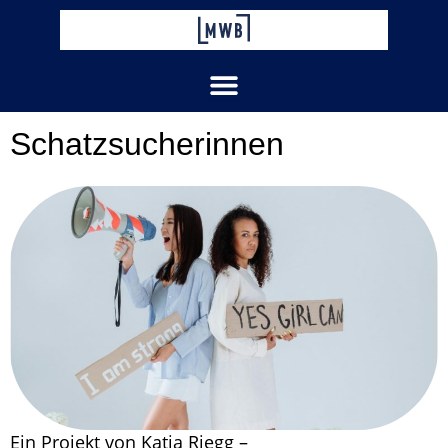
Zum
Inhalt
springen
Schatzsucherinnen
Ein Projekt von Katja Riegg –