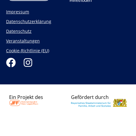
#Methoden
Impressum
Datenschutzerklärung
Datenschutz
Veranstaltungen
Cookie-Richtlinie (EU)
F
I
a
n
c
s
e
t
Ein Projekt des
Gefördert durch
b
a
o
g
o
r
k
a