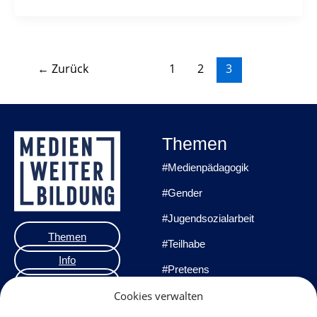
←
Zurück
1
2
3
Themen
#Medienpädagogik
#Gender
#Jugendsozialarbeit
Themen
#Teilhabe
Info
#Preteens
Veranstaltungen
#Praxisprojekte
Cookies verwalten
Team