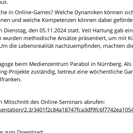
us.
che in Online-Games? Welche Dynamiken können sic
nnen und welche Kompetenzen können dabei geförde
Dienstag, den 05.11.2024 statt. Veit Hartung gab eine
wurden methodische Ansätze präsentiert, um mit K
 Um die Lebensrealität nachzuempfinden, machten d
agoge beim Medienzentrum Parabol in Nürnberg. Als 
ing-Projekte zuständig, betreut eine wöchentliche Ga
lfranken.
 Mitschnitt des Online-Seminars abrufen:
esentation/2.3/3401f2c84a18747fca3df9fc6f7742ea10
hier zum Download: