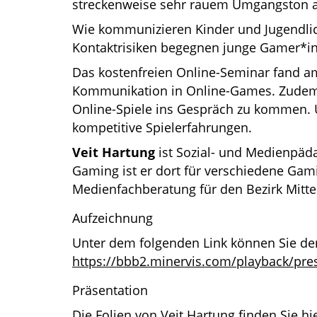
streckenweise sehr rauem Umgangston a
Wie kommunizieren Kinder und Jugendli
Kontaktrisiken begegnen junge Gamer*i
Das kostenfreien Online-Seminar fand am 
Kommunikation in Online-Games. Zudem 
Online-Spiele ins Gespräch zu kommen.
kompetitive Spielerfahrungen.
Veit Hartung
ist Sozial- und Medienpäd
Gaming ist er dort für verschiedene Gam
Medienfachberatung für den Bezirk Mitte
Aufzeichnung
Unter dem folgenden Link können Sie den
https://bbb2.minervis.com/playback/pr
Präsentation
Die Folien von Veit Hartung finden Sie 