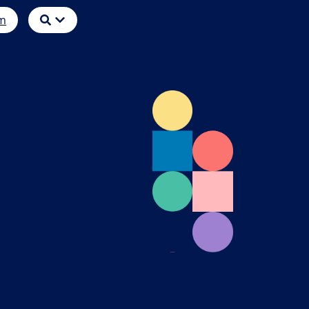
Öffne
m