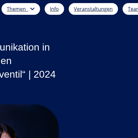
Öffne Themen
Themen
Info
Veranstaltungen
Tea
nikation in
hen
entil“ | 2024