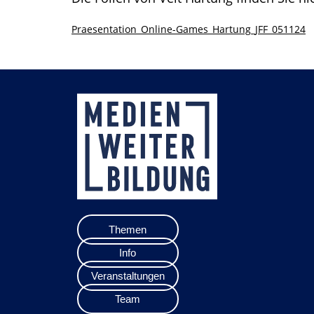
Praesentation_Online-Games_Hartung_JFF_051124
Themen
Info
Veranstaltungen
Team