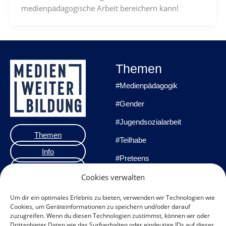
medienpädagogische Arbeit bereichern kann!
Themen
#Medienpädagogik
#Gender
#Jugendsozialarbeit
Themen
#Teilhabe
Info
#Preteens
Veranstaltungen
#Praxisprojekte
Cookies verwalten
Team
#Methoden
Um dir ein optimales Erlebnis zu bieten, verwenden wir Technologien wie
Cookies, um Geräteinformationen zu speichern und/oder darauf
Impressum
zuzugreifen. Wenn du diesen Technologien zustimmst, können wir oder
Drittanbieter Daten wie das Surfverhalten oder eindeutige IDs auf dieser