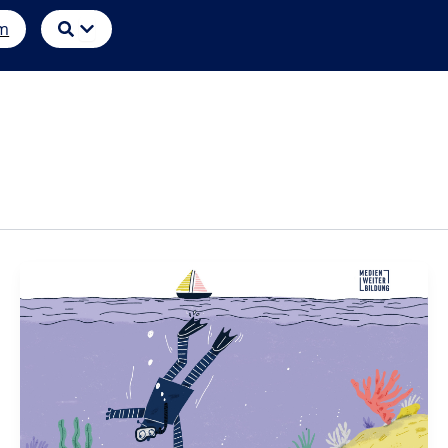
Öffne
m