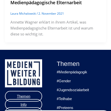
Medienpädagogische Elternarbeit
Laura Michalowski
/
2. November 2021
Annette Wagner erklärt in ihrem Artikel, was
Medienpädagogische Elternarbeit ist und warum
diese so wichtig ist.
Themen
#Medienpädagogik
#Gender
#Jugendsozialarbeit
Themen
#Teilhabe
Info
#Preteens