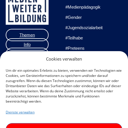
#Medienpädagogik
#Gender
#Jugendsozialarbeit
Themen
#Teilhabe
Info
#Preteens
Veranstaltungen
#Praxisprojekte
Cookies verwalten
Team
#Methoden
Um dir ein optimales Erlebnis zu bieten, verwenden wir Technologien wie
Cookies, um Geräteinformationen zu speichern und/oder darauf
Impressum
zuzugreifen. Wenn du diesen Technologien zustimmst, können wir oder
Drittanbieter Daten wie das Surfverhalten oder eindeutige IDs auf dieser
Datenschutzerklärung
Website verarbeiten. Wenn du deine Zustimmung nicht erteilst oder
zurückziehst, können bestimmte Merkmale und Funktionen
Datenschutz
beeinträchtigt werden.
Veranstaltungen
Dienste verwalten
Cookie-Richtlinie (EU)
F
I