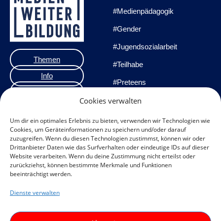
#Medienpädagogik
#Gender
#Jugendsozialarbeit
Themen
#Teilhabe
Info
#Preteens
Veranstaltungen
#Praxisprojekte
Cookies verwalten
Team
#Methoden
Um dir ein optimales Erlebnis zu bieten, verwenden wir Technologien wie
Cookies, um Geräteinformationen zu speichern und/oder darauf
Impressum
zuzugreifen. Wenn du diesen Technologien zustimmst, können wir oder
Drittanbieter Daten wie das Surfverhalten oder eindeutige IDs auf dieser
Datenschutzerklärung
Website verarbeiten. Wenn du deine Zustimmung nicht erteilst oder
zurückziehst, können bestimmte Merkmale und Funktionen
Datenschutz
beeinträchtigt werden.
Veranstaltungen
Dienste verwalten
Cookie-Richtlinie (EU)
F
I