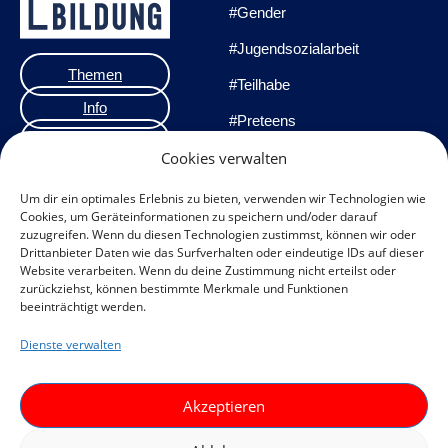
#Gender
#Jugendsozialarbeit
Themen
#Teilhabe
Info
#Preteens
Veranstaltungen
#Praxisprojekte
Cookies verwalten
Team
#Methoden
Um dir ein optimales Erlebnis zu bieten, verwenden wir Technologien wie
Cookies, um Geräteinformationen zu speichern und/oder darauf
Impressum
zuzugreifen. Wenn du diesen Technologien zustimmst, können wir oder
Drittanbieter Daten wie das Surfverhalten oder eindeutige IDs auf dieser
Datenschutzerklärung
Website verarbeiten. Wenn du deine Zustimmung nicht erteilst oder
zurückziehst, können bestimmte Merkmale und Funktionen
Datenschutz
beeinträchtigt werden.
Veranstaltungen
Dienste verwalten
Cookie-Richtlinie (EU)
F
I
Akzeptieren
a
n