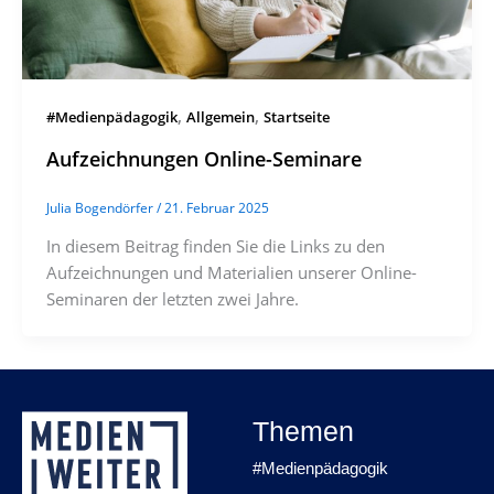
,
,
#Medienpädagogik
Allgemein
Startseite
Aufzeichnungen Online-Seminare
Julia Bogendörfer
/
21. Februar 2025
In diesem Beitrag finden Sie die Links zu den
Aufzeichnungen und Materialien unserer Online-
Seminaren der letzten zwei Jahre.
Themen
#Medienpädagogik