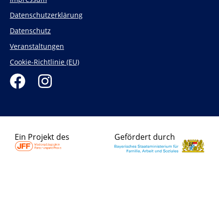
Datenschutzerklärung
Datenschutz
Veranstaltungen
Cookie-Richtlinie (EU)
F
I
a
n
c
s
e
t
Ein Projekt des
Gefördert durch
b
a
o
g
o
r
k
a
m