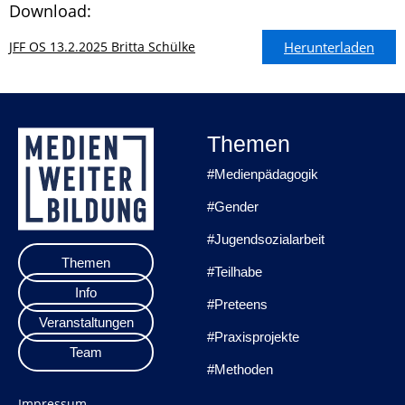
Download:
JFF OS 13.2.2025 Britta Schülke
Herunterladen
Themen
#Medienpädagogik
#Gender
#Jugendsozialarbeit
Themen
#Teilhabe
Info
#Preteens
Veranstaltungen
#Praxisprojekte
Team
#Methoden
Impressum