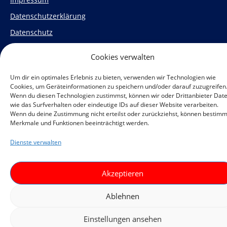
Datenschutzerklärung
Datenschutz
Veranstaltungen
Cookies verwalten
Cookie-Richtlinie (EU)
F
I
Um dir ein optimales Erlebnis zu bieten, verwenden wir Technologien wie
Cookies, um Geräteinformationen zu speichern und/oder darauf zuzugreifen
a
n
Wenn du diesen Technologien zustimmst, können wir oder Drittanbieter Dat
wie das Surfverhalten oder eindeutige IDs auf dieser Website verarbeiten.
c
s
Wenn du deine Zustimmung nicht erteilst oder zurückziehst, können bestim
Merkmale und Funktionen beeinträchtigt werden.
e
t
Ein Projekt des
Gefördert durch
b
a
Dienste verwalten
o
g
Akzeptieren
o
r
k
a
Ablehnen
m
Einstellungen ansehen