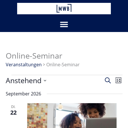
Zum
Inhalt
springen
Online-Seminar
Veranstaltungen
Veranstaltungen
Online-Seminar
Anstehend
Veranstaltu
Vera
Suche
Liste
Suche
Ansi
Datum
und
Navi
September 2026
wählen.
Ansichten,
Navigation
DI.
22