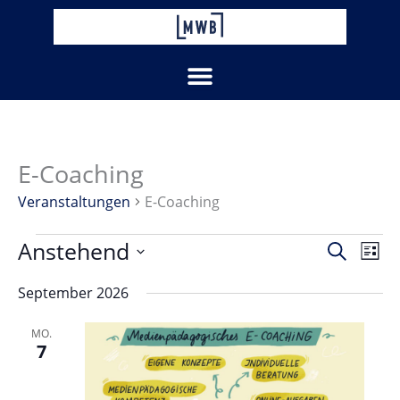
Zum
Inhalt
springen
E-Coaching
Veranstaltungen
Veranstaltungen
E-Coaching
Anstehend
Veranstaltu
Vera
Suche
Liste
Suche
Ansi
Datum
und
Navi
September 2026
wählen.
Ansichten,
Navigation
MO.
7