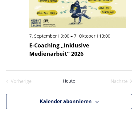
7. September I 9:00
–
7. Oktober I 13:00
E-Coaching „Inklusive
Medienarbeit“ 2026
Vorherige
Heute
Nächste
Veranstaltungen
Veransta
Kalender abonnieren