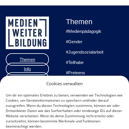
Themen
#Medienpädagogik
#Gender
#Jugendsozialarbeit
Themen
#Teilhabe
Info
#Preteens
Veranstaltungen
#Praxisprojekte
Cookies verwalten
Team
#Methoden
Um dir ein optimales Erlebnis zu bieten, verwenden wir Technologien wie
Cookies, um Geräteinformationen zu speichern und/oder darauf
Impressum
zuzugreifen. Wenn du diesen Technologien zustimmst, können wir oder
Drittanbieter Daten wie das Surfverhalten oder eindeutige IDs auf dieser
Datenschutzerklärung
Website verarbeiten. Wenn du deine Zustimmung nicht erteilst oder
zurückziehst, können bestimmte Merkmale und Funktionen
Datenschutz
beeinträchtigt werden.