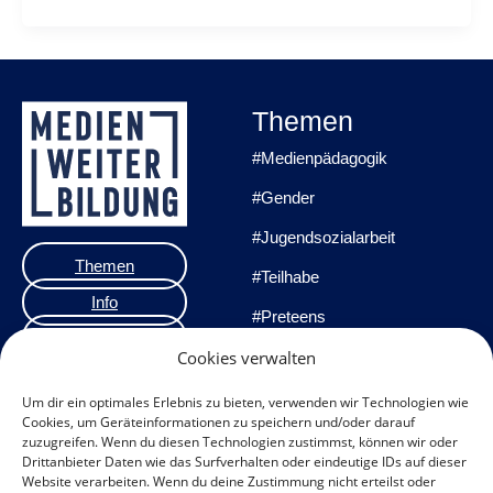
Themen
#Medienpädagogik
#Gender
#Jugendsozialarbeit
Themen
#Teilhabe
Info
#Preteens
Veranstaltungen
#Praxisprojekte
Cookies verwalten
Team
#Methoden
Um dir ein optimales Erlebnis zu bieten, verwenden wir Technologien wie
Cookies, um Geräteinformationen zu speichern und/oder darauf
Impressum
zuzugreifen. Wenn du diesen Technologien zustimmst, können wir oder
Drittanbieter Daten wie das Surfverhalten oder eindeutige IDs auf dieser
Datenschutzerklärung
Website verarbeiten. Wenn du deine Zustimmung nicht erteilst oder