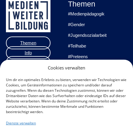
Themen
#Medienpädagogik
#Gender
#Jugendsozialarbeit
Themen
#Teilhabe
Info
#Preteens
Veranstaltungen
#Praxisprojekte
Cookies verwalten
Team
#Methoden
Um dir ein optimales Erlebnis zu bieten, verwenden wir Technologien wie
Cookies, um Geräteinformationen zu speichern und/oder darauf
Impressum
zuzugreifen. Wenn du diesen Technologien zustimmst, können wir oder
Drittanbieter Daten wie das Surfverhalten oder eindeutige IDs auf dieser
Datenschutzerklärung
Website verarbeiten. Wenn du deine Zustimmung nicht erteilst oder
zurückziehst, können bestimmte Merkmale und Funktionen
Datenschutz
beeinträchtigt werden.
Veranstaltungen
Dienste verwalten
Cookie-Richtlinie (EU)