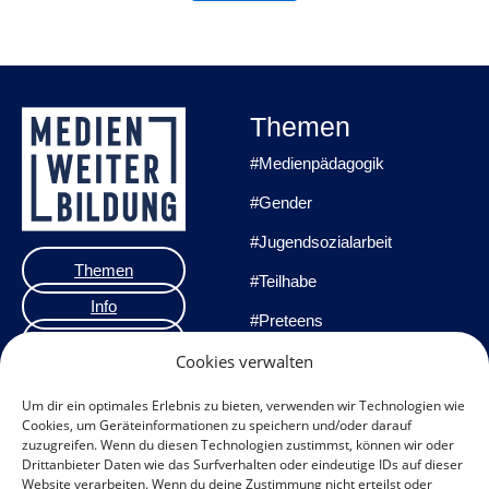
Themen
#Medienpädagogik
#Gender
#Jugendsozialarbeit
Themen
#Teilhabe
Info
#Preteens
Veranstaltungen
#Praxisprojekte
Cookies verwalten
Team
#Methoden
Um dir ein optimales Erlebnis zu bieten, verwenden wir Technologien wie
Cookies, um Geräteinformationen zu speichern und/oder darauf
Impressum
zuzugreifen. Wenn du diesen Technologien zustimmst, können wir oder
Drittanbieter Daten wie das Surfverhalten oder eindeutige IDs auf dieser
Datenschutzerklärung
Website verarbeiten. Wenn du deine Zustimmung nicht erteilst oder