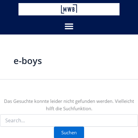
Suchen
Zum
nach:
Inhalt
springen
e-boys
Das Gesuchte konnte leider nicht gefunden werden. Vielleicht
hilft die Suchfunktion.