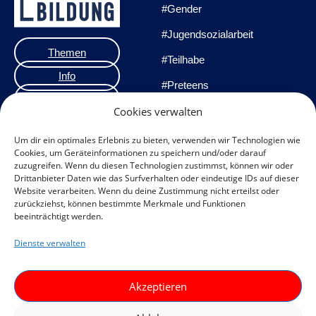
#Gender
#Jugendsozialarbeit
Themen
#Teilhabe
Info
#Preteens
Veranstaltungen
#Praxisprojekte
Cookies verwalten
Team
#Methoden
Um dir ein optimales Erlebnis zu bieten, verwenden wir Technologien wie
Cookies, um Geräteinformationen zu speichern und/oder darauf
Impressum
zuzugreifen. Wenn du diesen Technologien zustimmst, können wir oder
Drittanbieter Daten wie das Surfverhalten oder eindeutige IDs auf dieser
Datenschutzerklärung
Website verarbeiten. Wenn du deine Zustimmung nicht erteilst oder
zurückziehst, können bestimmte Merkmale und Funktionen
Datenschutz
beeinträchtigt werden.
Veranstaltungen
Dienste verwalten
Cookie-Richtlinie (EU)
F
I
Akzeptieren
a
n